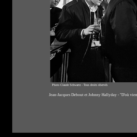
Photo Claude Schwartz - Tous droits réservés
Jean-Jacques Debout et Johnny Hallyday - "D'où vie