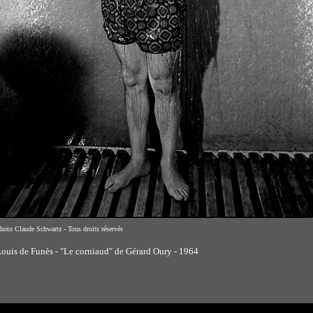
hoto Claude Schwartz - Tous droits réservés
ouis de Funès - "Le corniaud" de Gérard Oury - 1964