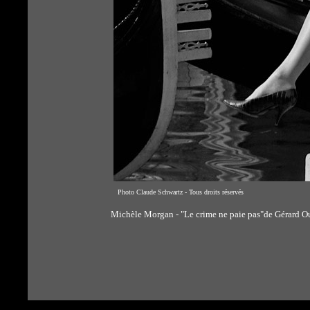
Photo Claude Schwartz - Tous droits réservés
Michèle Morgan - "Le crime ne paie pas"de Gérard O