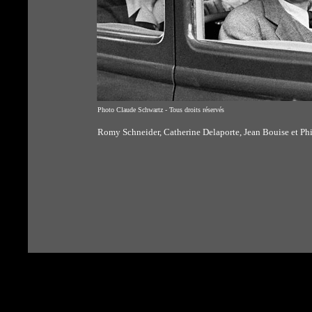
Photo Claude Schwartz - Tous droits réservés
Romy Schneider, Catherine Delaporte, Jean Bouise et Phil